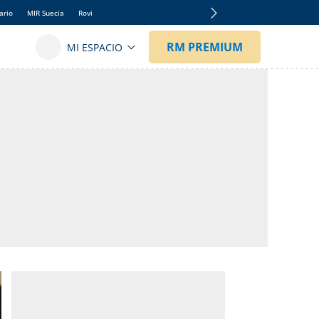
ario
MIR Suecia
Rovi