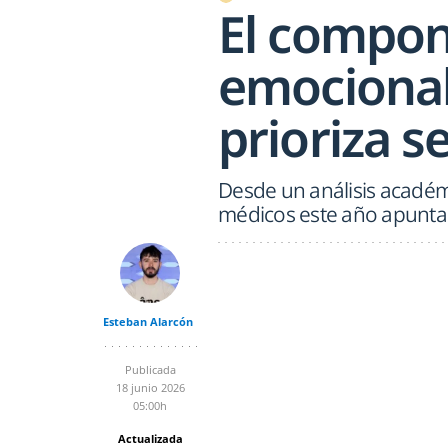
El compo
emocional
prioriza se
Desde un análisis académi
médicos este año apunta m
Esteban Alarcón
Publicada
18 junio 2026
05:00h
Actualizada