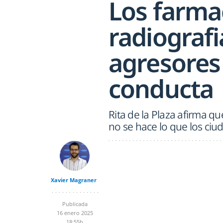
Los farma
radiografi
agresores
conducta
Rita de la Plaza afirma 
no se hace lo que los ci
Xavier Magraner
Publicada
16 enero 2025
18:55h