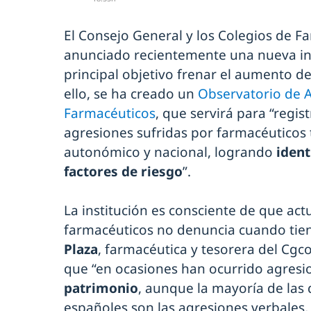
El Consejo General y los Colegios de F
anunciado recientemente una nueva ini
principal objetivo frenar el aumento de
ello, se ha creado un
Observatorio de A
Farmacéuticos
, que servirá para “regis
agresiones sufridas por farmacéuticos t
autonómico y nacional, logrando
ident
factores de riesgo
”.
La institución es consciente de que ac
farmacéuticos no denuncia cuando tie
Plaza
, farmacéutica y tesorera del Cgco
que “en ocasiones han ocurrido agresion
patrimonio
, aunque la mayoría de las
españoles son las agresiones verbales