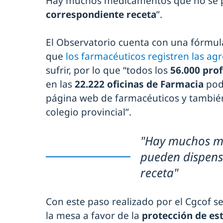
Hay muchos medicamentos que no se
correspondiente receta
”.
El Observatorio cuenta con una fórmula
que
los farmacéuticos registren las ag
sufrir, por lo que “todos los
56.000 pro
en las
22.222 oficinas de Farmacia
podr
página web de farmacéuticos y también
colegio provincial”.
"Hay muchos m
pueden dispens
receta"
Con este paso realizado por el Cgcof s
la mesa a favor de la
protección de est