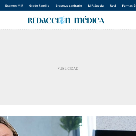
Examen MIR
Grado Familia
Erasmus sanitario
MIR Suecia
Rovi
Formación