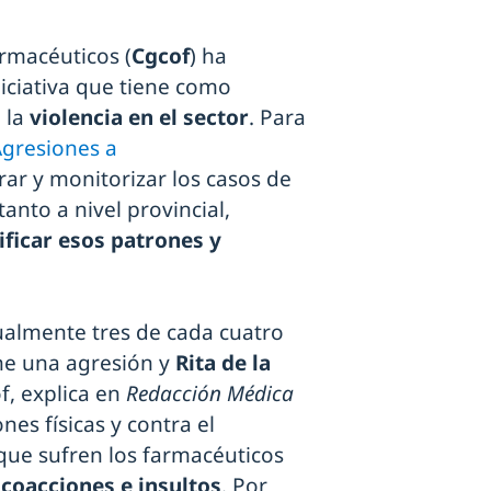
armacéuticos (
Cgcof
) ha
ciativa que tiene como
 la
violencia en el sector
. Para
gresiones a
trar y monitorizar los casos de
anto a nivel provincial,
ificar esos patrones y
tualmente tres de cada cuatro
ne una agresión y
Rita de la
f, explica en
Redacción Médica
es físicas y contra el
 que sufren los farmacéuticos
,
coacciones e insultos
. Por