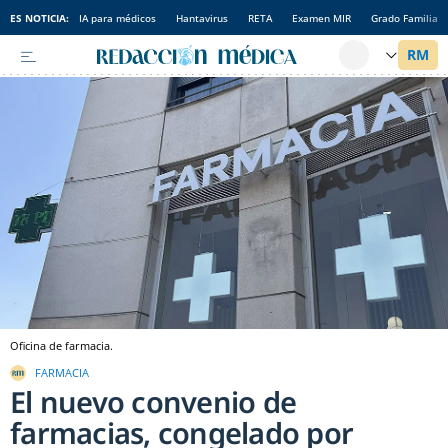
ES NOTICIA:
IA para médicos
Hantavirus
RETA
Examen MIR
Grado Familia
Oficina de farmacia.
FARMACIA
El nuevo convenio de
farmacias, congelado por