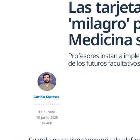
Las tarjet
'milagro' 
Medicina 
Profesores instan a impl
de los futuros facultativos
Adrián Mateos
Publicada
15 junio 2025
14:40h
Cuando no se tiene ‘memoria de elefant