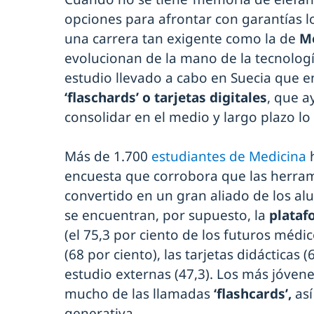
opciones para afrontar con garantías 
una carrera tan exigente como la de
M
evolucionan de la mano de la tecnolog
estudio llevado a cabo en Suecia que en
‘flaschards’ o tarjetas digitales
, que a
consolidar en el medio y largo plazo lo
Más de 1.700
estudiantes de Medicina
h
encuesta que corrobora que las herram
convertido en un gran aliado de los al
se encuentran, por supuesto, la
plataf
(el 75,3 por ciento de los futuros médico
(68 por ciento), las tarjetas didácticas 
estudio externas (47,3). Los más jóvenes,
mucho de las llamadas
‘flashcards’,
así
generativa.