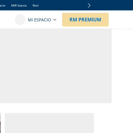
ario
MIR Suecia
Rovi