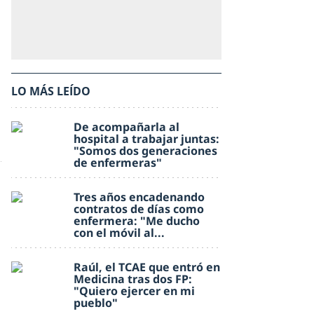
LO MÁS LEÍDO
De acompañarla al
hospital a trabajar juntas:
"Somos dos generaciones
de enfermeras"
Tres años encadenando
contratos de días como
enfermera: "Me ducho
con el móvil al...
Raúl, el TCAE que entró en
Medicina tras dos FP:
"Quiero ejercer en mi
pueblo"