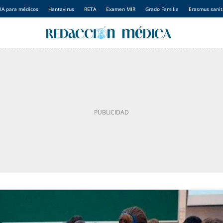
IA para médicos
Hantavirus
RETA
Examen MIR
Grado Familia
Erasmus sanit