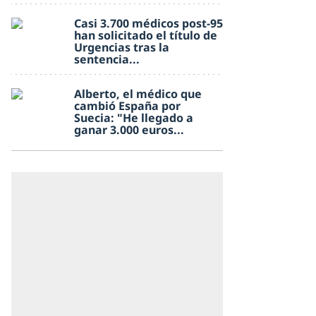
Casi 3.700 médicos post-95
han solicitado el título de
Urgencias tras la
sentencia...
Alberto, el médico que
cambió España por
Suecia: "He llegado a
ganar 3.000 euros...