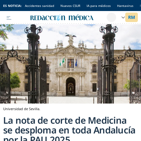
ES NOTICIA:
Accidentes sanidad
Nuevos CSUR
IA para médicos
Hantavirus
Universidad de Sevilla.
La nota de corte de Medicina
se desploma en toda Andalucía
por la PAU 2025