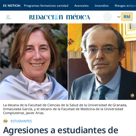
ES NOTICIA:
Programas formativos sanidad
Aranceles
Incendios
Riesgos eclips
La decana de la Facultad de Ciencias de la Salud de la Universidad de Granada,
Inmaculada García, y el decano de la Facultad de Medicina de la Universidad
Complutense, Javier Arias.
ESTUDIANTES
Agresiones a estudiantes de