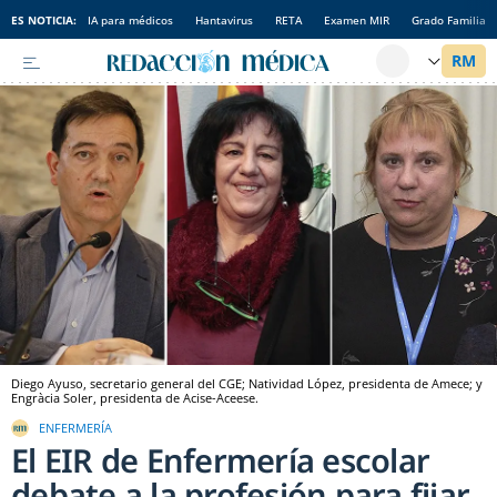
ES NOTICIA:
IA para médicos
Hantavirus
RETA
Examen MIR
Grado Familia
Diego Ayuso, secretario general del CGE; Natividad López, presidenta de Amece; y
Engràcia Soler, presidenta de Acise-Aceese.
ENFERMERÍA
El EIR de Enfermería escolar
debate a la profesión para fijar