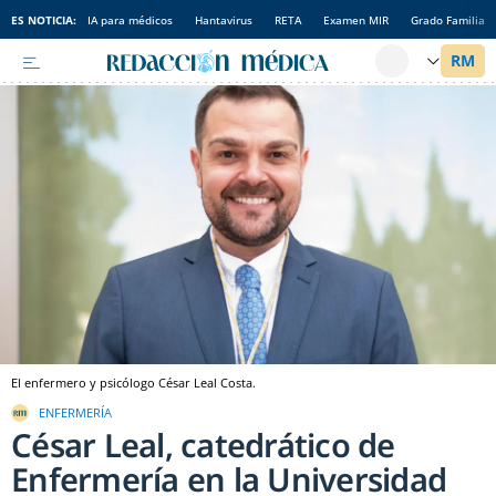
ES NOTICIA:
IA para médicos
Hantavirus
RETA
Examen MIR
Grado Familia
El enfermero y psicólogo César Leal Costa.
ENFERMERÍA
César Leal, catedrático de
Enfermería en la Universidad