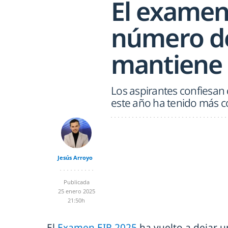
El examen
número d
mantiene s
Los aspirantes confiesan
este año ha tenido más c
Jesús Arroyo
Publicada
25 enero 2025
21:50h
El
Examen EIR 2025
ha vuelto a dejar 