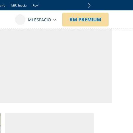
ario
MIR Suecia
Rovi