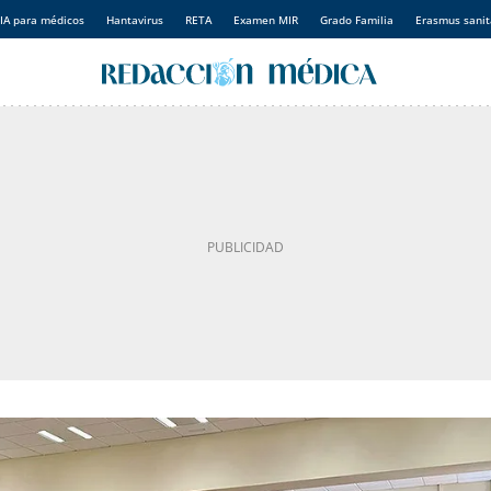
IA para médicos
Hantavirus
RETA
Examen MIR
Grado Familia
Erasmus sanit