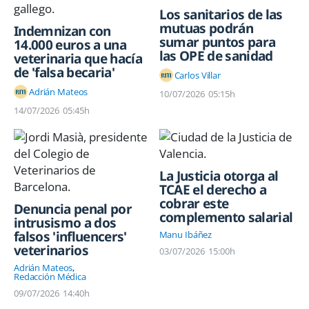
Los sanitarios de las
mutuas podrán
Indemnizan con
sumar puntos para
14.000 euros a una
las OPE de sanidad
veterinaria que hacía
de 'falsa becaria'
Carlos Villar
Adrián Mateos
10/07/2026
05:15h
14/07/2026
05:45h
La Justicia otorga al
TCAE el derecho a
cobrar este
Denuncia penal por
complemento salarial
intrusismo a dos
falsos 'influencers'
Manu Ibáñez
veterinarios
03/07/2026
15:00h
Adrián Mateos
Redacción Médica
09/07/2026
14:40h