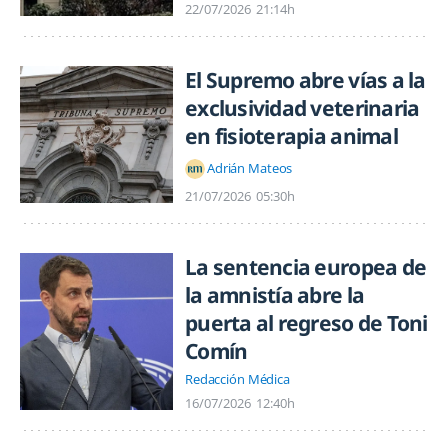
22/07/2026
21:14h
El Supremo abre vías a la
exclusividad veterinaria
en fisioterapia animal
Adrián Mateos
21/07/2026
05:30h
La sentencia europea de
la amnistía abre la
puerta al regreso de Toni
Comín
Redacción Médica
16/07/2026
12:40h