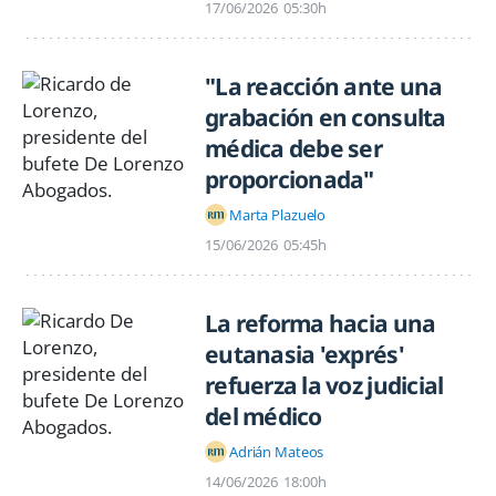
17/06/2026
05:30h
"La reacción ante una
grabación en consulta
médica debe ser
proporcionada"
Marta Plazuelo
15/06/2026
05:45h
La reforma hacia una
eutanasia 'exprés'
refuerza la voz judicial
del médico
Adrián Mateos
14/06/2026
18:00h