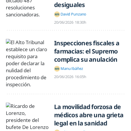
desiguales
David Punzano
20/06/2026
18:30h
Inspecciones fiscales a
farmacias: el Supremo
complica su anulación
Manu Ibáñez
20/06/2026
16:05h
La movilidad forzosa de
médicos abre una grieta
legal en la sanidad