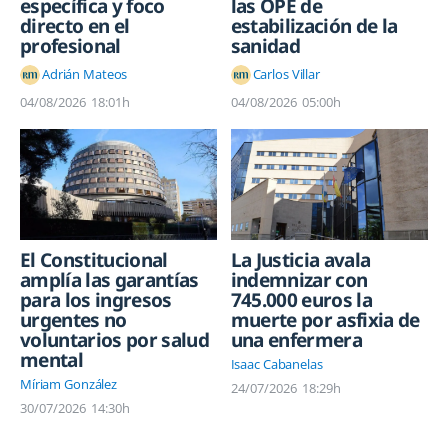
las OPE de
específica y foco
estabilización de la
directo en el
sanidad
profesional
Carlos Villar
Adrián Mateos
04/08/2026
05:00h
04/08/2026
18:01h
La Justicia avala
El Constitucional
indemnizar con
amplía las garantías
745.000 euros la
para los ingresos
muerte por asfixia de
urgentes no
una enfermera
voluntarios por salud
mental
Isaac Cabanelas
Míriam González
24/07/2026
18:29h
30/07/2026
14:30h