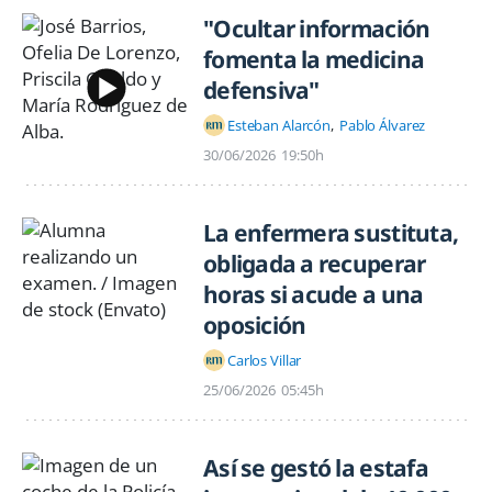
"Ocultar información
fomenta la medicina
defensiva"
Esteban Alarcón
Pablo Álvarez
30/06/2026
19:50h
La enfermera sustituta,
obligada a recuperar
horas si acude a una
oposición
Carlos Villar
25/06/2026
05:45h
Así se gestó la estafa