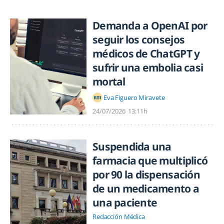
Demanda a OpenAI por
seguir los consejos
médicos de ChatGPT y
sufrir una embolia casi
mortal
Eva Figuero Miravete
24/07/2026
13:11h
Suspendida una
farmacia que multiplicó
por 90 la dispensación
de un medicamento a
una paciente
Redacción Médica