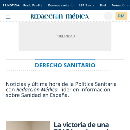
ES NOTICIA:
Grado Familia
Erasmus sanitario
MIR Suecia
Rovi
Formación sa
DERECHO SANITARIO
Noticias y última hora de la Política Sanitaria
con
Redacción Médica
, líder en información
sobre Sanidad en España.
La victoria de una