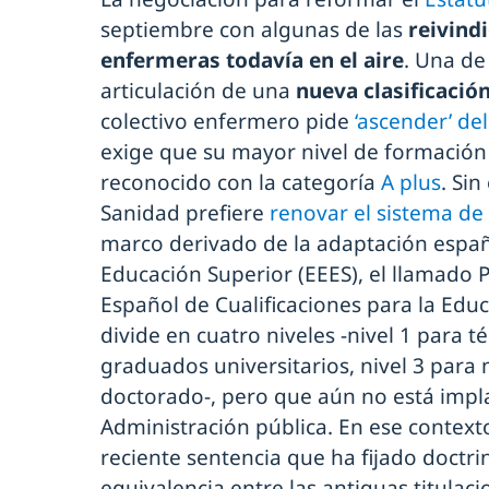
septiembre con algunas de las
reivind
enfermeras todavía en el aire
. Una de
articulación de una
nueva clasificació
colectivo enfermero pide
‘ascender’ de
exige que su mayor nivel de formación
reconocido con la categoría
A plus
. Si
Sanidad prefiere
renovar el sistema de 
marco derivado de la adaptación españ
Educación Superior (EEES), el llamado P
Español de Cualificaciones para la Edu
divide en cuatro niveles -nivel 1 para t
graduados universitarios, nivel 3 para 
doctorado-, pero que aún no está imp
Administración pública. En ese context
reciente sentencia que ha fijado doctri
equivalencia entre las antiguas titulac