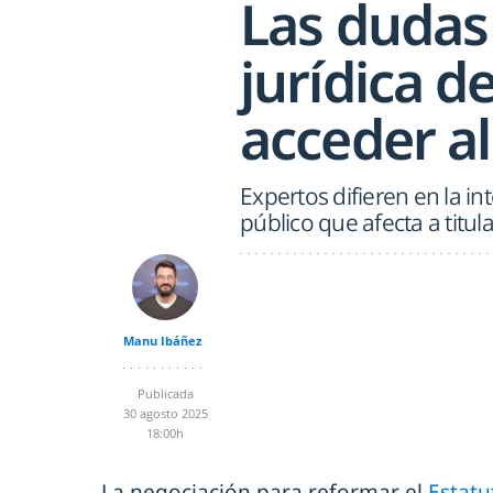
Las dudas 
jurídica 
acceder a
Expertos difieren en la i
público que afecta a titu
Manu Ibáñez
Publicada
30 agosto 2025
18:00h
La negociación para reformar el
Estat