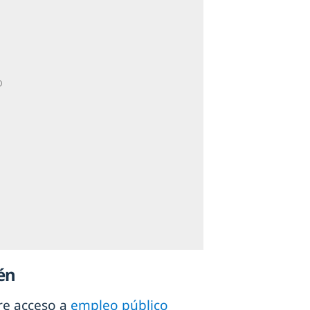
én
re acceso a
empleo público