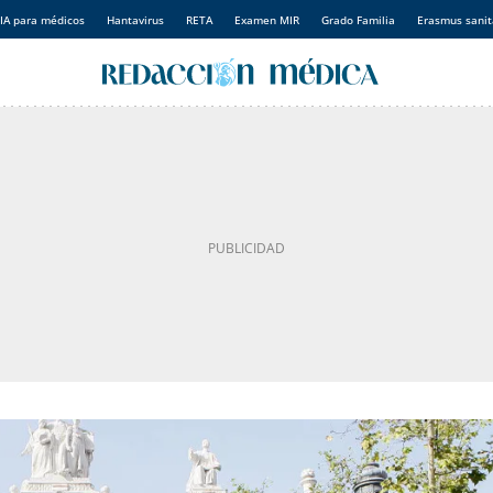
IA para médicos
Hantavirus
RETA
Examen MIR
Grado Familia
Erasmus sanit