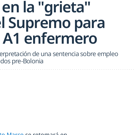
en la "grieta"
del Supremo para
l A1 enfermero
nterpretación de una sentencia sobre empleo
lados pre-Bolonia
uto Marco
se retomará en