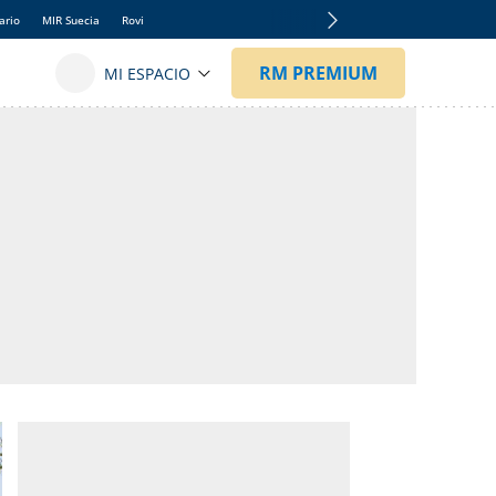
ario
MIR Suecia
Rovi