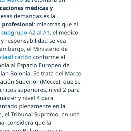
icaciones médicas y
 esas demandas es la
n profesional
: mientras que el
l subgrupo A2 al A1
, el médico
 y responsabilidad se vea
n embargo, el Ministerio de
clasificación
conforme al
ola al Espacio Europeo de
lan Bolonia. Se trata del Marco
cación Superior (Meces), que se
écnicos superiores, nivel 2 para
máster y nivel 4 para
lantado plenamente en la
o, el Tribunal Supremo, en una
na, considera que la
iones pre-Bolonia que se