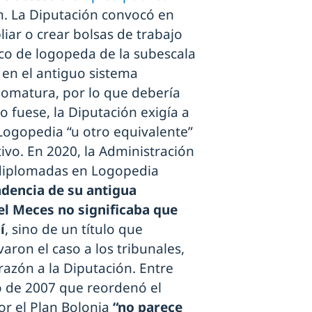
én. La Diputación convocó en
iar o crear bolsas de trabajo
co de logopeda de la subescala
: en el antiguo sistema
plomatura, por lo que debería
 fuese, la Diputación exigía a
Logopedia “u otro equivalente”
ivo. En 2020, la Administración
s diplomadas en Logopedia
ndencia de su antigua
el Meces no significaba que
í
, sino de un título que
varon el caso a los tribunales,
azón a la Diputación. Entre
to de 2007 que reordenó el
por el Plan Bolonia
“no parece