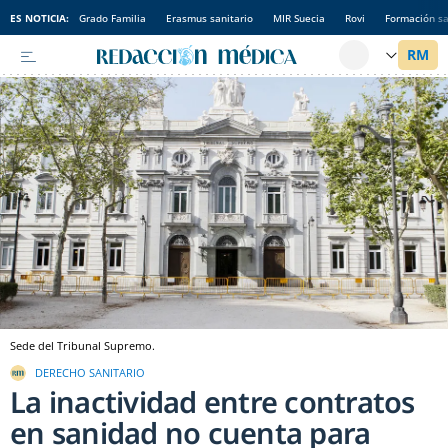
ES NOTICIA:
Grado Familia
Erasmus sanitario
MIR Suecia
Rovi
Formación sa
Sede del Tribunal Supremo.
DERECHO SANITARIO
La inactividad entre contratos
en sanidad no cuenta para