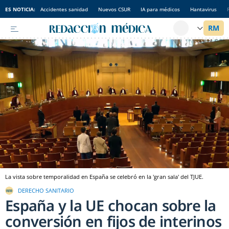
ES NOTICIA:
Accidentes sanidad
Nuevos CSUR
IA para médicos
Hantavirus
La vista sobre temporalidad en España se celebró en la 'gran sala' del TJUE.
DERECHO SANITARIO
España y la UE chocan sobre la
conversión en fijos de interinos