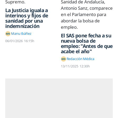
La Justicia iguala a
interinos y fijos de
sanidad por una
indemnización
Manu Ibáñez
El SAS pone fecha a su
nueva bolsa de
06/01/2026
16:15h
empleo: "Antes de que
acabe el año"
Redacción Médica
13/11/2025
12:30h