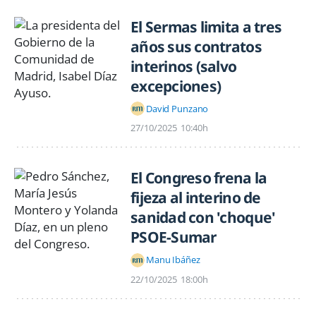
El Sermas limita a tres
años sus contratos
interinos (salvo
excepciones)
David Punzano
27/10/2025
10:40h
El Congreso frena la
fijeza al interino de
sanidad con 'choque'
PSOE-Sumar
Manu Ibáñez
22/10/2025
18:00h