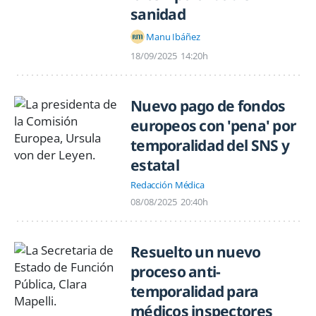
sanidad
Manu Ibáñez
18/09/2025
14:20h
Nuevo pago de fondos
europeos con 'pena' por
temporalidad del SNS y
estatal
Redacción Médica
08/08/2025
20:40h
Resuelto un nuevo
proceso anti-
temporalidad para
médicos inspectores