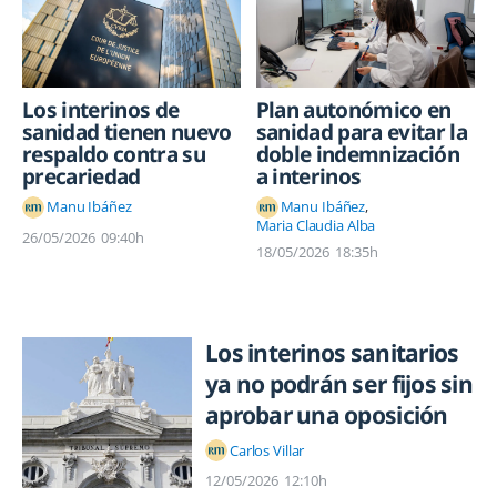
Los interinos de
Plan autonómico en
sanidad tienen nuevo
sanidad para evitar la
respaldo contra su
doble indemnización
precariedad
a interinos
Manu Ibáñez
Manu Ibáñez
Maria Claudia Alba
26/05/2026
09:40h
18/05/2026
18:35h
Los interinos sanitarios
ya no podrán ser fijos sin
aprobar una oposición
Carlos Villar
12/05/2026
12:10h