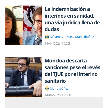
La indemnización a
interinos en sanidad,
una vía jurídica llena de
dudas
Míriam González
Manu Ibáñez
14/04/2026
19:20h
Moncloa descarta
sanciones pese el revés
del TJUE por el interino
sanitario
Manu Ibáñez
14/04/2026
17:30h