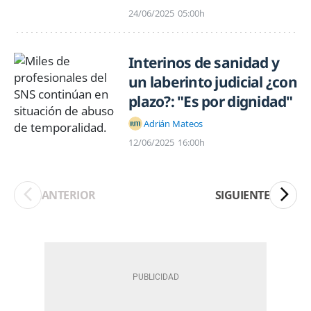
24/06/2025
05:00h
Interinos de sanidad y
un laberinto judicial ¿con
plazo?: "Es por dignidad"
Adrián Mateos
12/06/2025
16:00h
ANTERIOR
SIGUIENTE