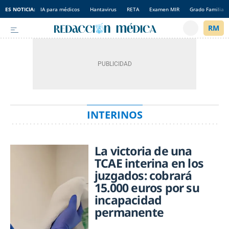
ES NOTICIA:
IA para médicos
Hantavirus
RETA
Examen MIR
Grado Familia
INTERINOS
La victoria de una
TCAE interina en los
juzgados: cobrará
15.000 euros por su
incapacidad
permanente