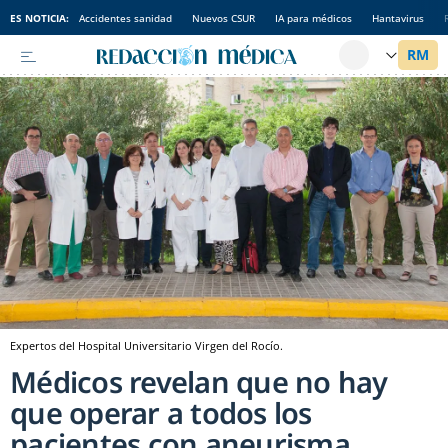
ES NOTICIA:
Accidentes sanidad
Nuevos CSUR
IA para médicos
Hantavirus
Expertos del Hospital Universitario Virgen del Rocío.
Médicos revelan que no hay
que operar a todos los
pacientes con aneurisma