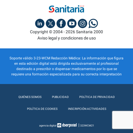
Copyright © 2004 - 2026 Sanitaria 2000
Aviso legal y condiciones de uso
Soporte válido 3-23-WCM Redacción Médica: La información que figura
en esta edición digital está dirigida exclusivamente al profesional
destinado a prescribir o dispensar medicamentos por lo que se
requiere una formación especializada para su correcta interpretación
QUIÉNES SOMOS
PUBLICIDAD
POLÍTICA DE PRIVACIDAD
POLÍTICA DE COOKIES
INSCRIPCIÓN ACTIVIDADES
|
agencia digital
323WCM21