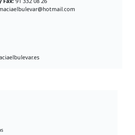
y Fax:
91 332 08 26
maciaelbulevar@hotmail.com
ciaelbulevar.es
as