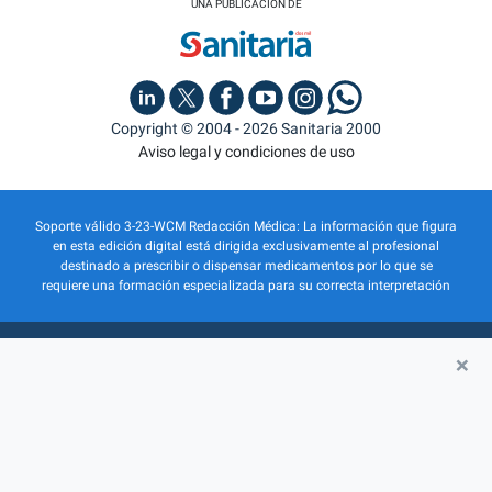
UNA PUBLICACIÓN DE
Copyright © 2004 - 2026 Sanitaria 2000
Aviso legal y condiciones de uso
Soporte válido 3-23-WCM Redacción Médica: La información que figura
en esta edición digital está dirigida exclusivamente al profesional
destinado a prescribir o dispensar medicamentos por lo que se
requiere una formación especializada para su correcta interpretación
×
QUIÉNES SOMOS
PUBLICIDAD
POLÍTICA DE PRIVACIDAD
POLÍTICA DE COOKIES
INSCRIPCIÓN ACTIVIDADES
|
agencia digital
323WCM21