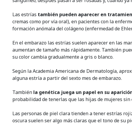
sanguíneo; después pasan a ser rosadas y, cuando ya 
Las estrías
también pueden aparecer en tratamient
cremas como por vía oral), en pacientes con la enfe
formación anómala del colágeno (enfermedad de Ehler
En el embarazo las estrías suelen aparecer en las ma
aumentan de tamaño más rápidamente. También pueden
su color cambia gradualmente a gris o blanco.
Según la Academia Americana de Dermatología, apro
alguna estría a partir del sexto mes de embarazo.
También
la genética juega un papel en su aparición
probabilidad de tenerlas que las hijas de mujeres sin 
Las personas de piel clara tienden a tener estrías roj
oscura suelen ser algo más claras que el tono de su pi