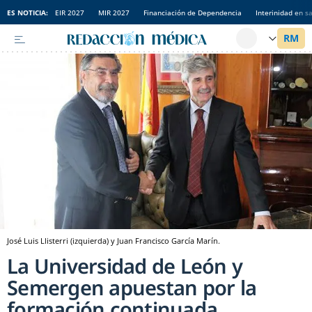
ES NOTICIA:
EIR 2027
MIR 2027
Financiación de Dependencia
Interinidad en s
José Luis Llisterri (izquierda) y Juan Francisco García Marín.
La Universidad de León y
Semergen apuestan por la
formación continuada