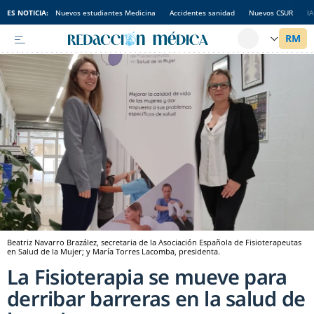
ES NOTICIA:
Nuevos estudiantes Medicina
Accidentes sanidad
Nuevos CSUR
I
Beatriz Navarro Brazález, secretaria de la Asociación Española de Fisioterapeutas
en Salud de la Mujer; y María Torres Lacomba, presidenta.
La Fisioterapia se mueve para
derribar barreras en la salud de