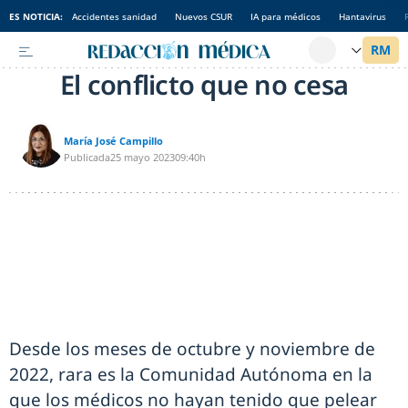
ES NOTICIA:
Accidentes sanidad
Nuevos CSUR
IA para médicos
Hantavirus
El conflicto que no cesa
María José Campillo
Publicada
25 mayo 2023
09:40h
Desde los meses de octubre y noviembre de
2022, rara es la Comunidad Autónoma en la
que los médicos no hayan tenido que pelear