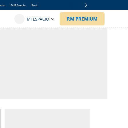
ario
MIR Suecia
Rovi