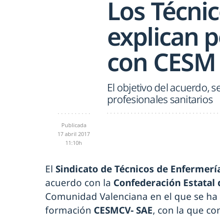
Los Técni
explican p
con CESM
El objetivo del acuerdo, 
profesionales sanitarios
Publicada
17 abril 2017
11:10h
El
Sindicato de Técnicos de Enfermerí
acuerdo con la
Confederación Estatal
Comunidad Valenciana en el que se ha e
formación
CESMCV- SAE
, con la que co