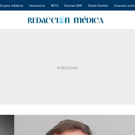
IA para médicos
Hantavirus
RETA
Examen MIR
Grado Familia
Erasmus sanit