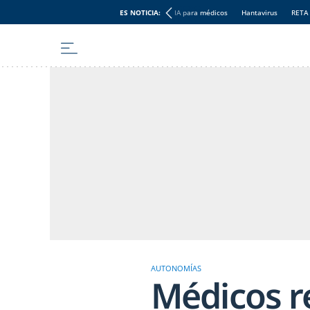
ES NOTICIA:
IA para médicos
Hantavirus
RETA
AUTONOMÍAS
Médicos r