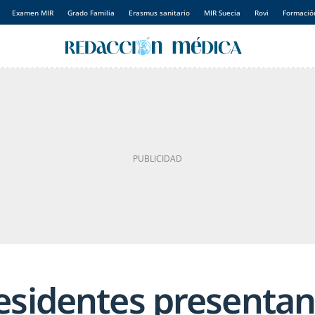
Examen MIR
Grado Familia
Erasmus sanitario
MIR Suecia
Rovi
Formación
esidentes presenta