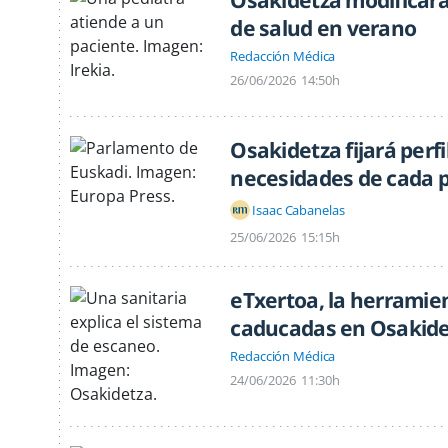
Osakidetza modificará
de salud en verano
Redacción Médica
26/06/2026
14:50h
Osakidetza fijará perf
necesidades de cada p
Isaac Cabanelas
25/06/2026
15:15h
eTxertoa, la herramie
caducadas en Osakide
Redacción Médica
24/06/2026
11:30h