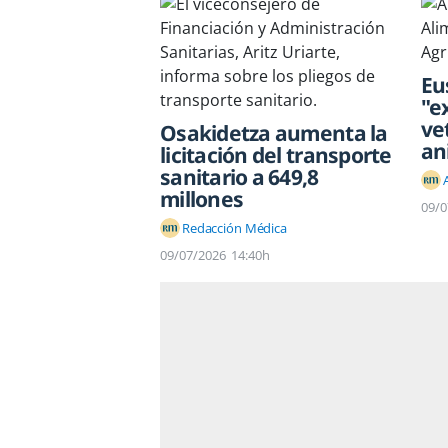
Eu
"e
ve
Osakidetza aumenta la
an
licitación del transporte
sanitario a 649,8
millones
09/0
Redacción Médica
09/07/2026
14:40h