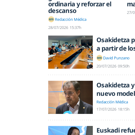
ordinaria y reforzar el
ma
descanso
27/0
Redacción Médica
28/07/2026
15:37h
Osakidetza pr
a partir de l
David Punzano
20/07/2026
09:50h
Osakidetza y
nuevo model
Redacción Médica
17/07/2026
18:15h
Euskadi refu