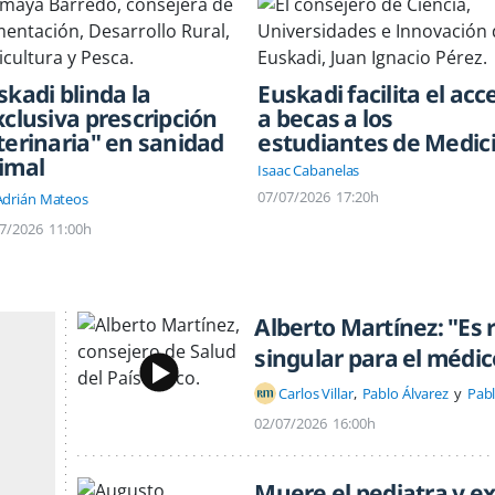
skadi blinda la
Euskadi facilita el acc
xclusiva prescripción
a becas a los
terinaria" en sanidad
estudiantes de Medic
imal
Isaac Cabanelas
07/07/2026
17:20h
Adrián Mateos
7/2026
11:00h
Alberto Martínez: "Es
singular para el médic
Carlos Villar
Pablo Álvarez
Pabl
02/07/2026
16:00h
Muere el pediatra y e