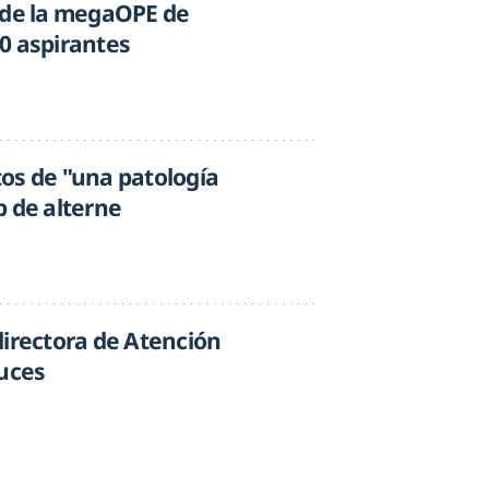
 de la megaOPE de
0 aspirantes
os de "una patología
b de alterne
directora de Atención
ruces