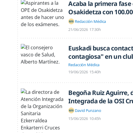
Acaba la primera fase
Osakidetza con 100.00
Redacción Médica
21/06/2026
17:30h
Euskadi busca contact
contagiosa" en un clu
Redacción Médica
19/06/2026
15:40h
Begoña Ruiz Aguirre, 
Integrada de la OSI C
David Punzano
15/06/2026
10:45h