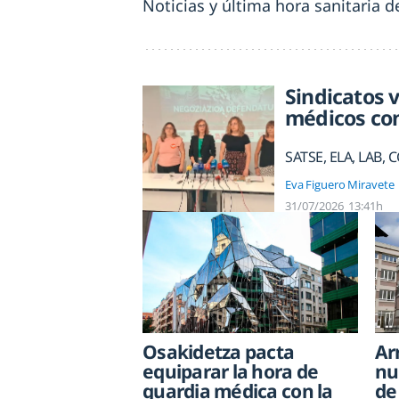
Noticias y última hora sanitaria 
Sindicatos 
médicos co
SATSE, ELA, LAB,
Eva Figuero Miravete
31/07/2026
13:41h
Osakidetza pacta
Ar
equiparar la hora de
nu
guardia médica con la
de