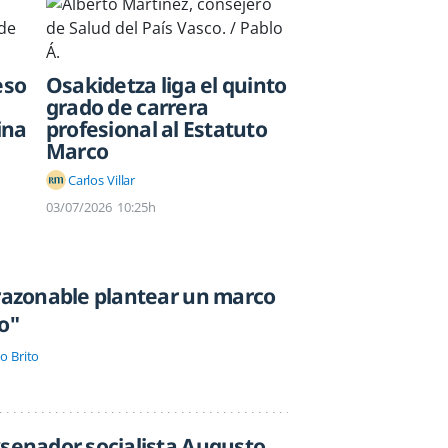
eso
Osakidetza liga el quinto
grado de carrera
ina
profesional al Estatuto
Marco
Carlos Villar
03/07/2026
10:25h
 razonable plantear un marco
o"
o Brito
xsenador socialista Augusto