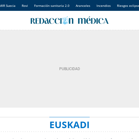
MIR Suecia
Rovi
Formación sanitaria 2.0
Aranceles
Incendios
Riesgos eclips
EUSKADI