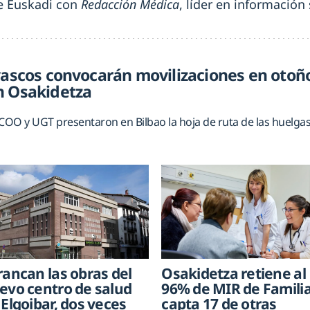
de Euskadi con
Redacción Médica
, líder en informació
vascos convocarán movilizaciones en otoño
n Osakidetza
 CCOO y UGT
presentaron en Bilbao la hoja de ruta de las huelg
rancan las obras del
Osakidetza retiene al
evo centro de salud
96% de MIR de Familia
 Elgoibar, dos veces
capta 17 de otras