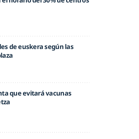
 el horario del 30% de centros
iles de euskera según las
laza
nta que evitará vacunas
tza