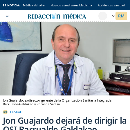
ES NOTICIA:
Médica del aire
Nuevos estudiantes Medicina
Accidentes sanidad
Jon Guajardo, exdirector gerente de la Organización Sanitaria Integrada
Barrualde-Galdakao y vocal de Sedisa.
EUSKADI
Jon Guajardo dejará de dirigir la
OSI Barrualde-Galdakao