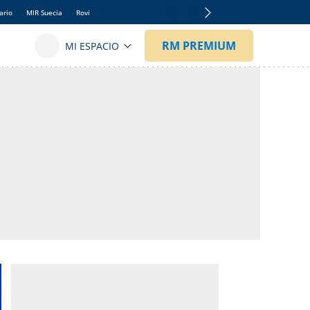
ario
MIR Suecia
Rovi