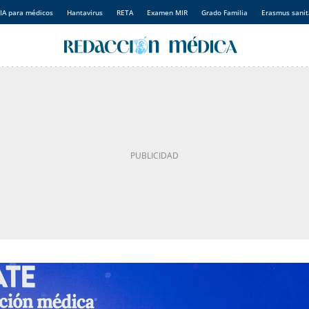
IA para médicos
Hantavirus
RETA
Examen MIR
Grado Familia
Erasmus sanit