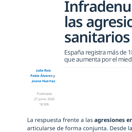
Infradenun
las agresi
sanitarios
España registra más de 18
que aumenta por el miedo
Julia Roiz
Pablo Álvarez
Joana Huertas
Publicada
27 junio 2026
18:30h
La respuesta frente a las
agresiones en
articularse de forma conjunta. Desde l