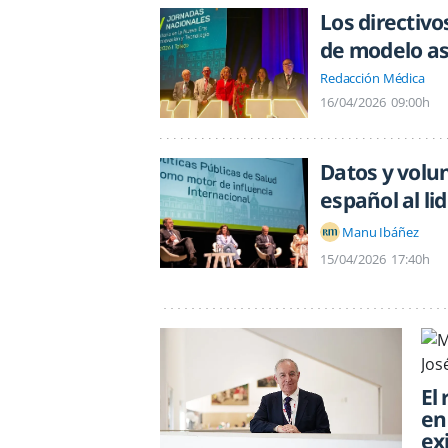
Los directiv
de modelo as
Redacción Médica
16/04/2026
09:00h
Datos y volu
español al li
Manu Ibáñez
15/04/2026
17:40h
El
en
ex