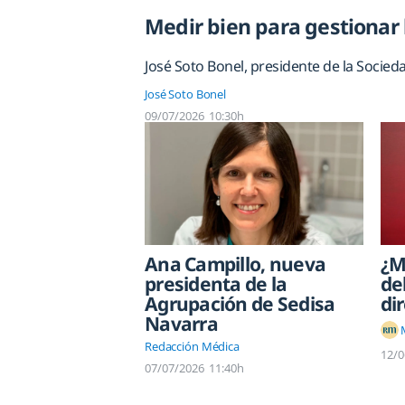
Medir bien para gestionar b
José Soto Bonel, presidente de la Socieda
José Soto Bonel
09/07/2026
10:30h
Ana Campillo, nueva
¿M
presidenta de la
de
Agrupación de Sedisa
di
Navarra
Redacción Médica
12/0
07/07/2026
11:40h