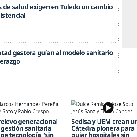
os de salud exigen en Toledo un cambio
istencial
ntad gestora guían al modelo sanitario
derazgo
 relevo generacional
Sedisa y UEM crean u
 gestión sanitaria
Cátedra pionera para
ige tecnología "sin
guiar hospitales sin