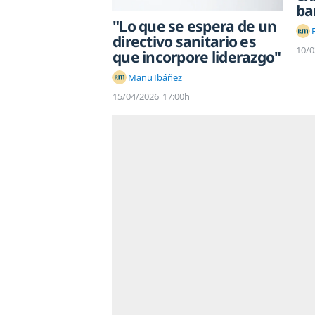
ba
"Lo que se espera de un
directivo sanitario es
10/0
que incorpore liderazgo"
Manu Ibáñez
15/04/2026
17:00h