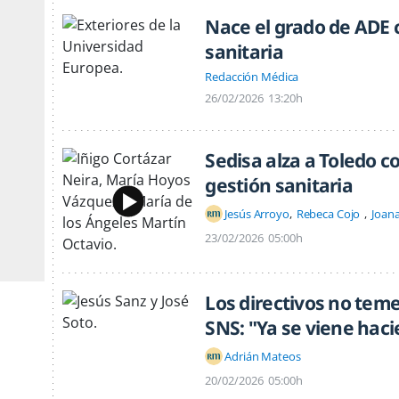
Nace el grado de ADE c
sanitaria
Redacción Médica
26/02/2026
13:20h
Sedisa alza a Toledo 
gestión sanitaria
Jesús Arroyo
Rebeca Cojo
Joan
23/02/2026
05:00h
Los directivos no tem
SNS: "Ya se viene hac
Adrián Mateos
20/02/2026
05:00h