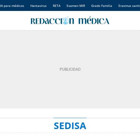
IA para médicos
Hantavirus
RETA
Examen MIR
Grado Familia
Erasmus sanit
SEDISA