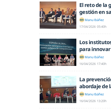
El reto de la
gestión en s
Manu Ibáñez
17/04/2026
05:40h
Los instituto
para innovar
Manu Ibáñez
16/04/2026
17:40h
La prevención
abordaje de 
Manu Ibáñez
16/04/2026
13:20h