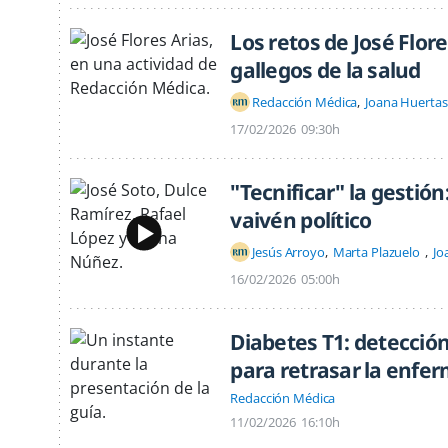
Los retos de José Flore
gallegos de la salud
Redacción Médica
Joana Huertas
17/02/2026
09:30h
"Tecnificar" la gestión
vaivén político
Jesús Arroyo
Marta Plazuelo
Jo
16/02/2026
05:00h
Diabetes T1: detecció
para retrasar la enfe
Redacción Médica
11/02/2026
16:10h