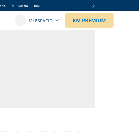
ario
MIR Suecia
Rovi