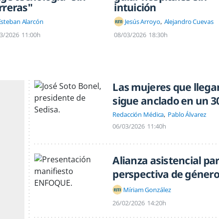
rreras"
intuición
Esteban Alarcón
Jesús Arroyo
Alejandro Cuevas
3/2026
11:00h
08/03/2026
18:30h
Las mujeres que llegan
sigue anclado en un 
Redacción Médica
Pablo Álvarez
06/03/2026
11:40h
Alianza asistencial pa
perspectiva de géner
Míriam González
26/02/2026
14:20h