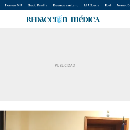
Examen MIR
Grado Familia
Erasmus sanitario
MIR Suecia
Rovi
Formación