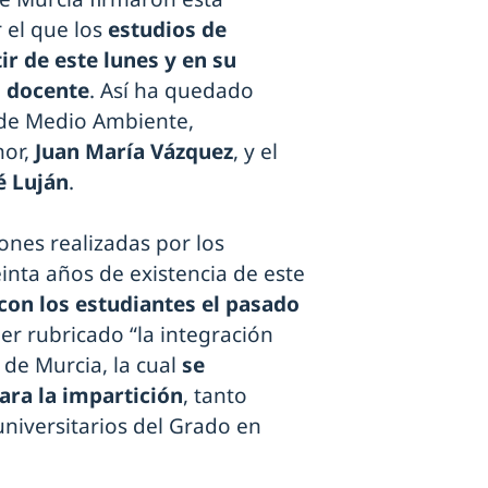
 el que los
estudios de
r de este lunes y en su
d docente
. Así ha quedado
 de Medio Ambiente,
nor,
Juan María Vázquez
, y el
é Luján
.
ones realizadas por los
einta años de existencia de este
on los estudiantes el pasado
er rubricado “la integración
 de Murcia, la cual
se
ara la impartición
, tanto
universitarios del Grado en