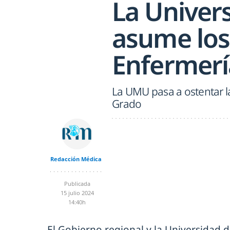
La Univer
asume los
Enfermerí
La UMU pasa a ostentar la
Grado
Redacción Médica
Publicada
15 julio 2024
14:40h
El Gobierno regional y la Universidad 