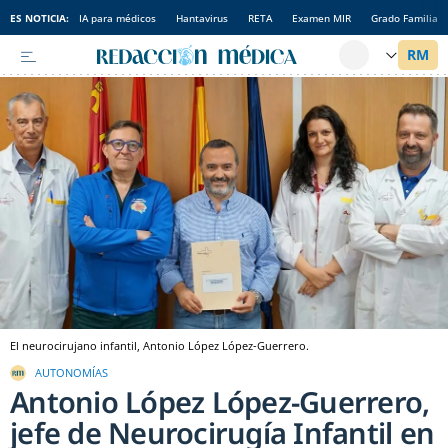
ES NOTICIA:
IA para médicos
Hantavirus
RETA
Examen MIR
Grado Familia
El neurocirujano infantil, Antonio López López-Guerrero.
AUTONOMÍAS
Antonio López López-Guerrero,
jefe de Neurocirugía Infantil en