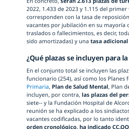
En concreto,
serán 2.613 plazas de tur
2022, 1.433 de 2023 y 1.115 del primer
corresponden con la tasa de reposició
vacantes por jubilación en su mayoría
traslados o fallecimientos, es decir, t
sido amortizadas) y una
tasa adicional
¿Qué plazas se incluyen para l
En el conjunto total se incluyen las pla
funcionario (254), así como los Planes 
Primaria
,
Plan de Salud Mental
, Plan d
incluyen, por contra,
las plazas del pe
siete-- y la Fundación Hospital de Alcor
reunión se ha explicado a los sindiactos
vacantes codificadas, por lo tanto ident
orden cronológico, ha indicado CC.OO