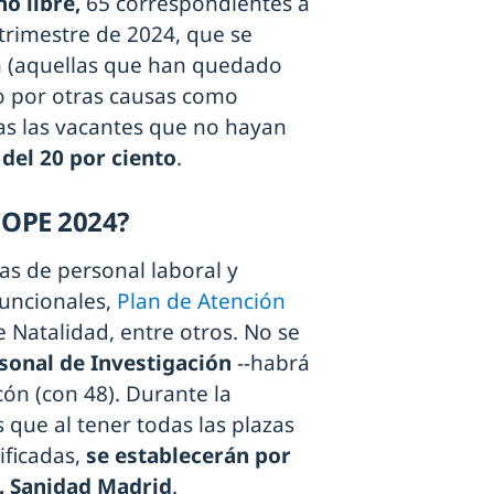
no libre,
65 correspondientes a
 trimestre de 2024, que se
n (aquellas que han quedado
 o por otras causas como
odas las vacantes que no hayan
 del 20 por ciento
.
a OPE 2024?
zas de personal laboral y
funcionales,
Plan de Atención
e Natalidad, entre otros. No se
rsonal de Investigación
--habrá
cón (con 48). Durante la
 que al tener todas las plazas
ificadas,
se establecerán por
. Sanidad Madrid
.