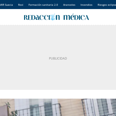
MIR Suecia
Rovi
Formación sanitaria 2.0
Aranceles
Incendios
Riesgos eclips