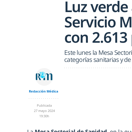
Luz verde 
Servicio 
con 2.613 
Este lunes la Mesa Sector
categorías sanitarias y de
Redacción Médica
Publicada
27 mayo 2024
19:30h
La
Mesa Sectorial de Sanidad
, en la q