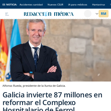
ES NOTICIA:
Accidentes sanidad
Nuevos CSUR
IA para médicos
Hantavirus
Alfonso Rueda, presidente de la Xunta de Galicia.
Galicia invierte 87 millones en
reformar el Complexo
Hospitalario de Ferrol