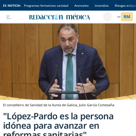
ES NOTICIA:
Programas formativos sanidad
Aranceles
Incendios
Riesgos eclips
El conselleiro de Sanidad de la Xunta de Galicia, Julio García Comesaña.
"López-Pardo es la persona
idónea para avanzar en
reformas sanitarias"