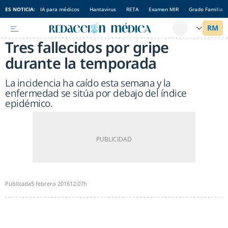
ES NOTICIA:
IA para médicos
Hantavirus
RETA
Examen MIR
Grado Familia
Tres fallecidos por gripe
durante la temporada
La incidencia ha caído esta semana y la
enfermedad se sitúa por debajo del índice
epidémico.
Publicada
5 febrero 2016
12:07h