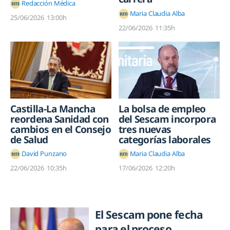
Redacción Médica
Maria Claudia Alba
25/06/2026
13:00h
22/06/2026
11:35h
Castilla-La Mancha
La bolsa de empleo
reordena Sanidad con
del Sescam incorpora
cambios en el Consejo
tres nuevas
de Salud
categorías laborales
David Punzano
Maria Claudia Alba
22/06/2026
10:35h
17/06/2026
12:20h
El Sescam pone fecha
para el proceso