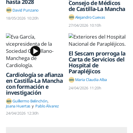
hasta 2028
Consejo de Médicos
de Castilla-La Mancha
David Punzano
Alejandro Cuevas
18/05/2026
10:20h
27/04/2026
10:10h
El Sescam prorroga la
Carta de Servicios del
Hospital de
Parapléjicos
Cardiología se afianza
Maria Claudia Alba
en Castilla-La Mancha
con formación e
24/04/2026
11:20h
investigación
Guillermo Belinchón
Joana Huertas
Pablo Álvarez
24/04/2026
12:30h