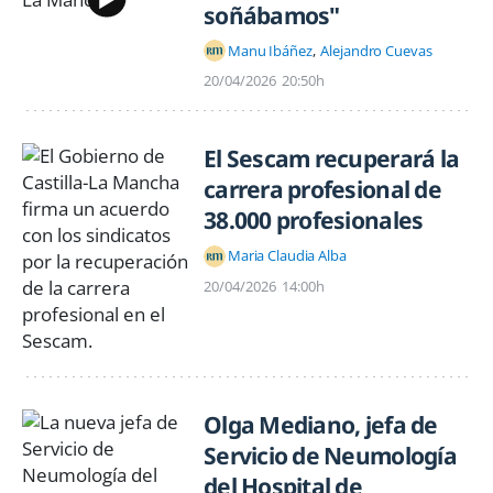
soñábamos"
Manu Ibáñez
Alejandro Cuevas
20/04/2026
20:50h
El Sescam recuperará la
carrera profesional de
38.000 profesionales
Maria Claudia Alba
20/04/2026
14:00h
Olga Mediano, jefa de
Servicio de Neumología
del Hospital de