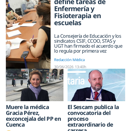
define tareas de
Enfermería y
Fisioterapia en
escuelas
La Consejería de Educación y los
sindicatos CSIF, CCOO, STAS y
UGT han firmado el acuerdo que
lo regula por primera vez
Redacción Médica
30/06/2026
13:40h
Muere la médica
El Sescam publica la
Gracia Pérez,
convocatoria del
exconcejala del PP en
proceso
Cuenca
extraordinario de
carrera