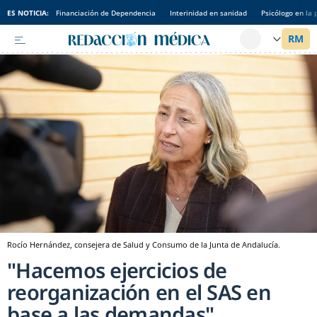
ES NOTICIA:
Financiación de Dependencia
Interinidad en sanidad
Psicólogo en la 
Rocío Hernández, consejera de Salud y Consumo de la Junta de Andalucía.
"Hacemos ejercicios de
reorganización en el SAS en
base a las demandas"