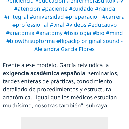
#eficiencia
#educacion
#enfermerastiktok
#v
#atencion
#paciente
#cuidado
#nanda
#integral
#universidad
#preparacion
#carrera
#professional
#viral
#videos
#educativo
#anatomia
#anatomy
#fisiologia
#bio
#mind
#blowthisupforme
#flipaclip
original sound -
Alejandra García Flores
Frente a ese modelo, García reivindica la
exigencia académica española
: seminarios,
tardes enteras de prácticas, conocimiento
detallado de procedimientos y estructura
anatómica. "Igual que los médicos estudian
muchísimo, nosotras también", subraya.