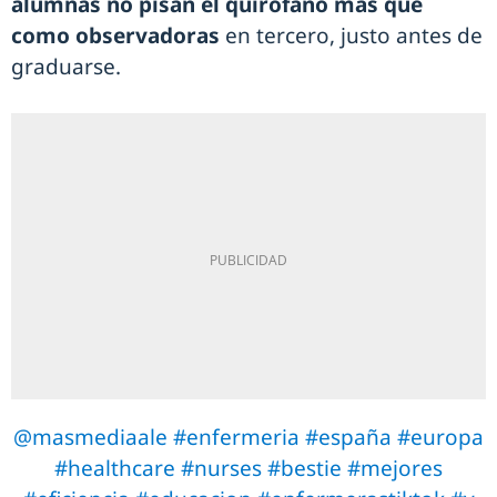
alumnas no pisan el quirófano más que
como observadoras
en tercero, justo antes de
graduarse.
@masmediaale
#enfermeria
#españa
#europa
#healthcare
#nurses
#bestie
#mejores