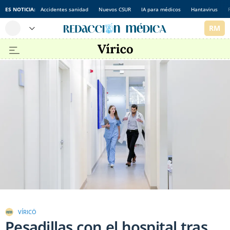
ES NOTICIA:
Accidentes sanidad
Nuevos CSUR
IA para médicos
Hantavirus
VÍRICÖ
Pesadillas con el hospital tras