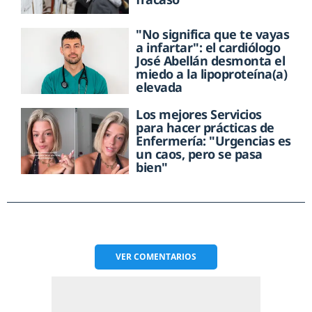
"No significa que te vayas
a infartar": el cardiólogo
José Abellán desmonta el
miedo a la lipoproteína(a)
elevada
Los mejores Servicios
para hacer prácticas de
Enfermería: "Urgencias es
un caos, pero se pasa
bien"
VER
COMENTARIOS