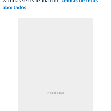
vacunas se realizaba con
"células de fetos
abortados
"
.