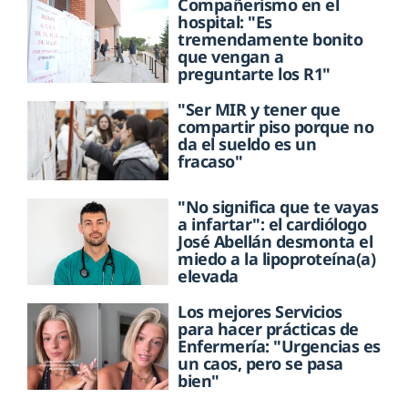
Compañerismo en el
hospital: "Es
tremendamente bonito
que vengan a
preguntarte los R1"
"Ser MIR y tener que
compartir piso porque no
da el sueldo es un
fracaso"
"No significa que te vayas
a infartar": el cardiólogo
José Abellán desmonta el
miedo a la lipoproteína(a)
elevada
Los mejores Servicios
para hacer prácticas de
Enfermería: "Urgencias es
un caos, pero se pasa
bien"