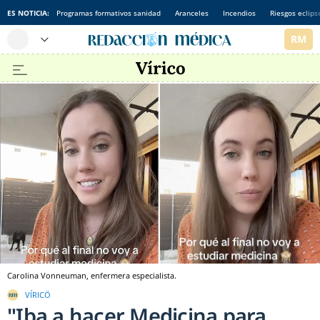
ES NOTICIA:
Programas formativos sanidad
Aranceles
Incendios
Riesgos eclips
Carolina Vonneuman, enfermera especialista.
VÍRICÖ
"Iba a hacer Medicina para