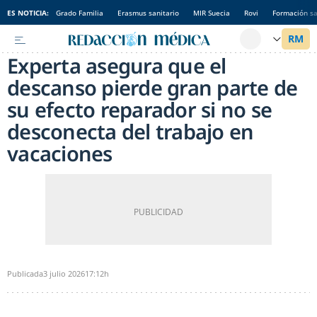
ES NOTICIA:
Grado Familia
Erasmus sanitario
MIR Suecia
Rovi
Formación sa
Experta asegura que el
descanso pierde gran parte de
su efecto reparador si no se
desconecta del trabajo en
vacaciones
Publicada
3 julio 2026
17:12h