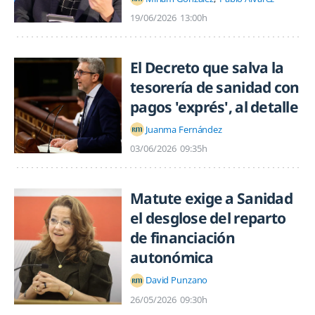
19/06/2026
13:00h
El Decreto que salva la
tesorería de sanidad con
pagos 'exprés', al detalle
Juanma Fernández
03/06/2026
09:35h
Matute exige a Sanidad
el desglose del reparto
de financiación
autonómica
David Punzano
26/05/2026
09:30h