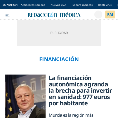
ES NOTICIA:
Accidentes sanidad
Nuevos CSUR
IA para médicos
Hantavirus
FINANCIACIÓN
La financiación
autonómica agranda
la brecha para invertir
en sanidad: 977 euros
por habitante
Murcia es la región más