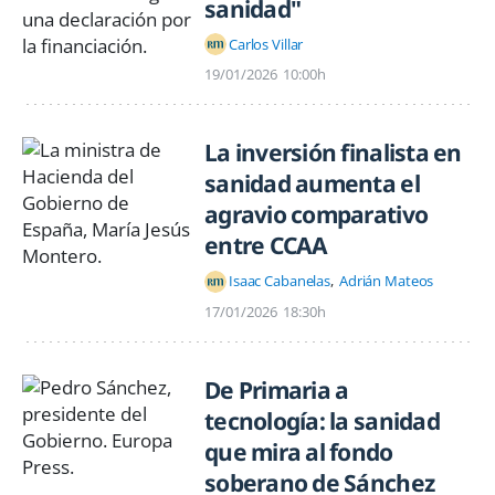
sanidad"
Carlos Villar
19/01/2026
10:00h
La inversión finalista en
sanidad aumenta el
agravio comparativo
entre CCAA
Isaac Cabanelas
Adrián Mateos
17/01/2026
18:30h
De Primaria a
tecnología: la sanidad
que mira al fondo
soberano de Sánchez