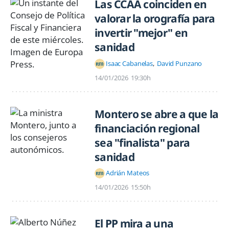
Las CCAA coinciden en
valorar la orografía para
invertir "mejor" en
sanidad
Isaac Cabanelas
David Punzano
14/01/2026
19:30h
Montero se abre a que la
financiación regional
sea "finalista" para
sanidad
Adrián Mateos
14/01/2026
15:50h
El PP mira a una