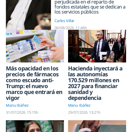
perjudicada en el reparto de
fondos estatales que se dedican a
los servicios públicos
Carlos Villar
06/08/2026
11:46h
Hacienda inyectará a
Más opacidad en los
las autonomías
precios de fármacos
170.529 millones en
como escudo anti-
2027 para financiar
Trump: el nuevo
sanidad y
marco que entrará en
dependencia
vigor
Manu Ibáñez
Manu Ibáñez
29/07/2026
13:21h
31/07/2026
15:15h