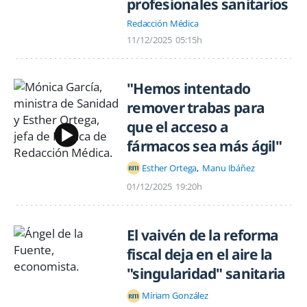
profesionales sanitarios
Redacción Médica
11/12/2025
05:15h
"Hemos intentado
remover trabas para
que el acceso a
fármacos sea más ágil"
Esther Ortega
Manu Ibáñez
01/12/2025
19:20h
El vaivén de la reforma
fiscal deja en el aire la
"singularidad" sanitaria
Míriam González