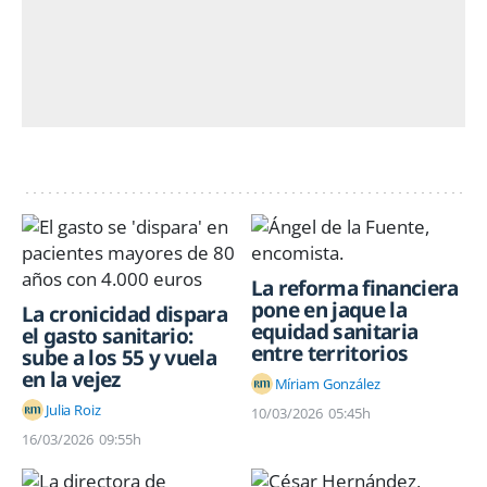
La reforma financiera
pone en jaque la
La cronicidad dispara
equidad sanitaria
el gasto sanitario:
entre territorios
sube a los 55 y vuela
en la vejez
Míriam González
Julia Roiz
10/03/2026
05:45h
16/03/2026
09:55h