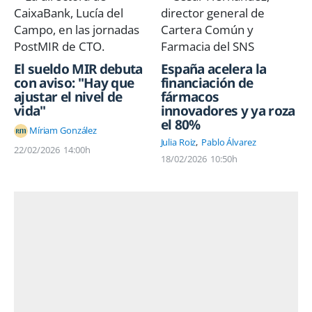
El sueldo MIR debuta
España acelera la
con aviso: "Hay que
financiación de
ajustar el nivel de
fármacos
vida"
innovadores y ya roza
el 80%
Míriam González
Julia Roiz
Pablo Álvarez
22/02/2026
14:00h
18/02/2026
10:50h