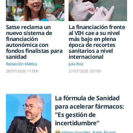
Satse reclama un
La financiación frente
nuevo sistema de
al VIH cae a su nivel
financiación
más bajo en plena
autonómica con
época de recortes
fondos finalistas para
sanitarios a nivel
sanidad
internacional
Redacción Médica
Julia Roiz
28/07/2026
11:00h
27/07/2026
20:10h
La fórmula de Sanidad
para acelerar fármacos:
"Es gestión de
incertidumbre"
Míriam González
Pablo Álvarez