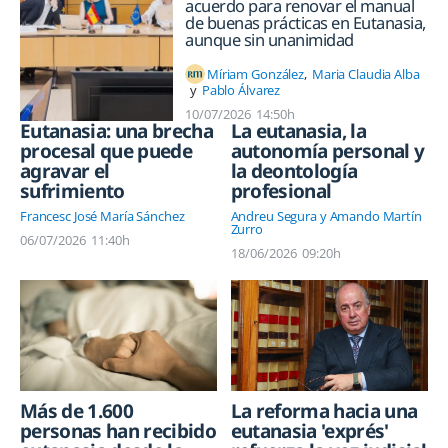
acuerdo para renovar el manual
de buenas prácticas en Eutanasia,
aunque sin unanimidad
Míriam González
Maria Claudia Alba
Pablo Álvarez
10/07/2026
14:50h
Eutanasia: una brecha
La eutanasia, la
procesal que puede
autonomía personal y
agravar el
la deontología
sufrimiento
profesional
Francesc José María Sánchez
Andreu Segura y Amando Martín
Zurro
06/07/2026
11:40h
18/06/2026
09:20h
Más de 1.600
La reforma hacia una
personas han recibido
eutanasia 'exprés'