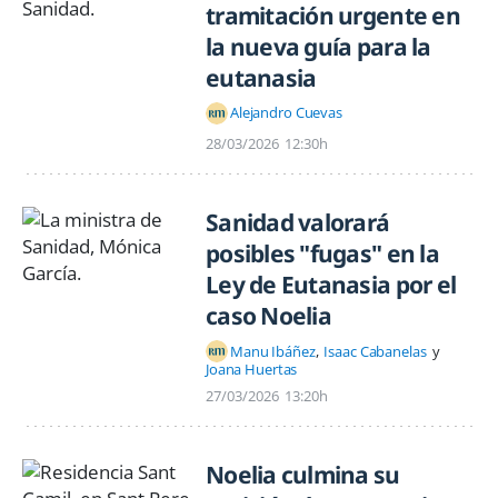
tramitación urgente en
la nueva guía para la
eutanasia
Alejandro Cuevas
28/03/2026
12:30h
Sanidad valorará
posibles "fugas" en la
Ley de Eutanasia por el
caso Noelia
Manu Ibáñez
Isaac Cabanelas
Joana Huertas
27/03/2026
13:20h
Noelia culmina su