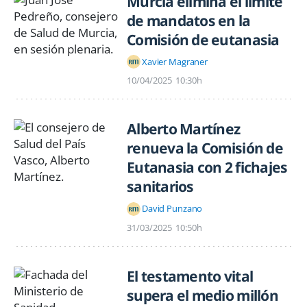
Murcia elimina el límite
de mandatos en la
Comisión de eutanasia
Xavier Magraner
10/04/2025
10:30h
Alberto Martínez
renueva la Comisión de
Eutanasia con 2 fichajes
sanitarios
David Punzano
31/03/2025
10:50h
El testamento vital
supera el medio millón