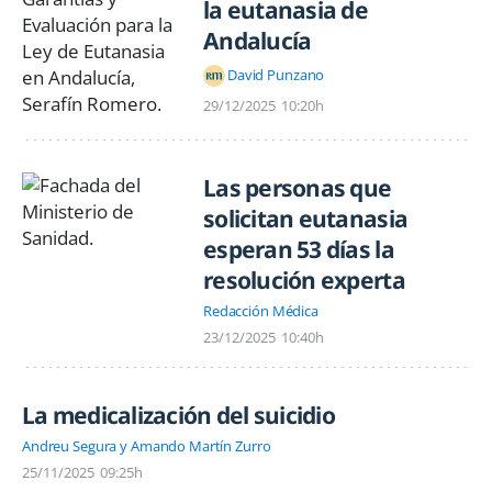
la eutanasia de
Andalucía
David Punzano
29/12/2025
10:20h
Las personas que
solicitan eutanasia
esperan 53 días la
resolución experta
Redacción Médica
23/12/2025
10:40h
La medicalización del suicidio
Andreu Segura y Amando Martín Zurro
25/11/2025
09:25h