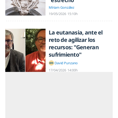
Míriam González
19/05/2026
15:10h
La eutanasia, ante el
reto de agilizar los
recursos: "Generan
sufrimiento"
David Punzano
17/04/2026
14:00h