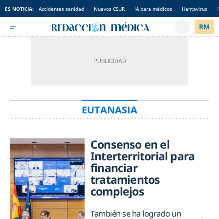
ES NOTICIA:
Accidentes sanidad
Nuevos CSUR
IA para médicos
Hantavirus
EUTANASIA
Consenso en el
Interterritorial para
financiar
tratamientos
complejos
También se ha logrado un