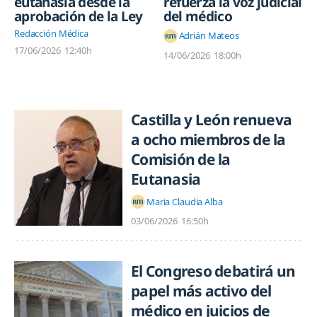
eutanasia desde la
refuerza la voz judicial
aprobación de la Ley
del médico
Redacción Médica
Adrián Mateos
17/06/2026
12:40h
14/06/2026
18:00h
Castilla y León renueva
a ocho miembros de la
Comisión de la
Eutanasia
Maria Claudia Alba
03/06/2026
16:50h
El Congreso debatirá un
papel más activo del
médico en juicios de