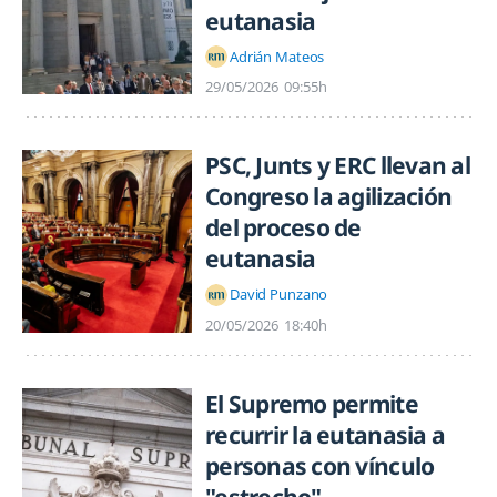
eutanasia
Adrián Mateos
29/05/2026
09:55h
PSC, Junts y ERC llevan al
Congreso la agilización
del proceso de
eutanasia
David Punzano
20/05/2026
18:40h
El Supremo permite
recurrir la eutanasia a
personas con vínculo
"estrecho"