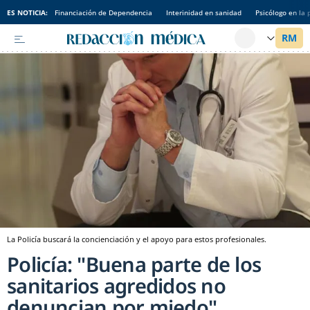
ES NOTICIA:
Financiación de Dependencia
Interinidad en sanidad
Psicólogo en la 
La Policía buscará la concienciación y el apoyo para estos profesionales.
Policía: "Buena parte de los
sanitarios agredidos no
denuncian por miedo"