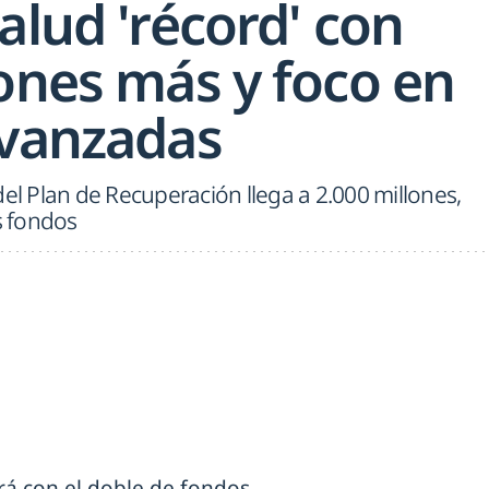
alud 'récord' con
lones más y foco en
avanzadas
del Plan de Recuperación llega a 2.000 millones,
s fondos
rá con el doble de fondos