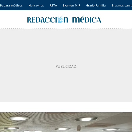
IA para médicos
Hantavirus
RETA
Examen MIR
Grado Familia
Erasmus sanit