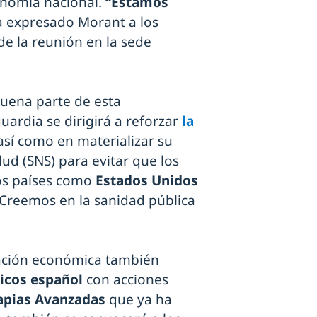
onomía nacional.
“Estamos
a expresado Morant a los
e la reunión en la sede
buena parte de esta
uardia se dirigirá a reforzar
la
 así como en materializar su
lud (SNS) para evitar que los
os países como
Estados Unidos
“Creemos en la sanidad pública
ación económica también
nicos español
con acciones
apias Avanzadas
que ya ha