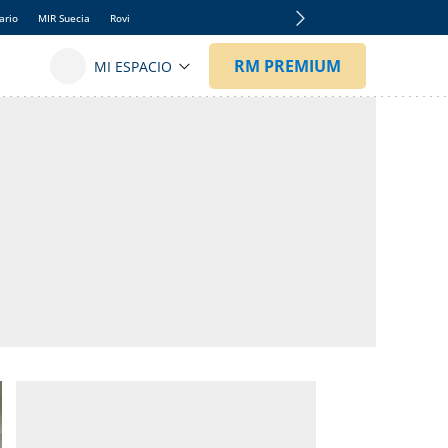
ario
MIR Suecia
Rovi