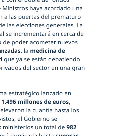
e Ministros haya acordado una
 a las puertas del prematuro
 de las elecciones generales. La
tal se incrementará en cerca de
vo de poder acometer nuevos
anzadas
, la
medicina de
d
que ya se están debatiendo
privados del sector en una gran
ama estratégico lanzado en
e
1.496 millones de euros,
elevaron la cuantía hasta los
vistos, el Gobierno se
 ministerios un total de
982
verá duplicada hasta
superar