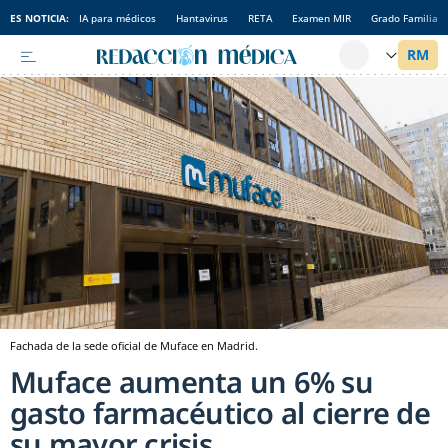
ES NOTICIA:
IA para médicos
Hantavirus
RETA
Examen MIR
Grado Familia
Fachada de la sede oficial de Muface en Madrid.
Muface aumenta un 6% su
gasto farmacéutico al cierre de
su mayor crisis