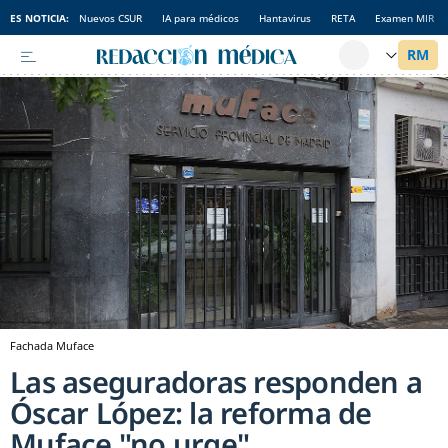
ES NOTICIA:
Nuevos CSUR
IA para médicos
Hantavirus
RETA
Examen MIR
Fachada Muface
Las aseguradoras responden a
Óscar López: la reforma de
Muface "no urge"