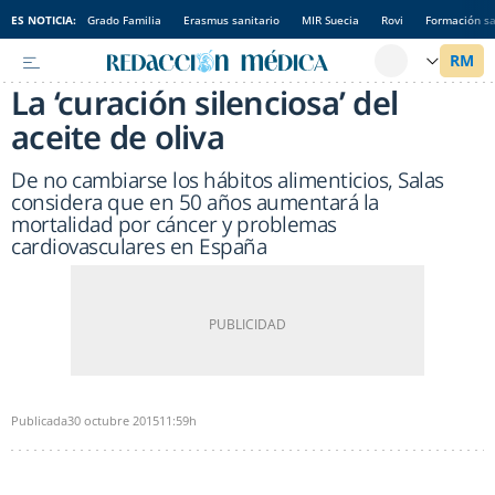
ES NOTICIA:
Grado Familia
Erasmus sanitario
MIR Suecia
Rovi
Formación sa
La ‘curación silenciosa’ del
aceite de oliva
De no cambiarse los hábitos alimenticios, Salas
considera que en 50 años aumentará la
mortalidad por cáncer y problemas
cardiovasculares en España
Publicada
30 octubre 2015
11:59h