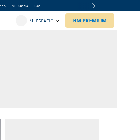
ario
MIR Suecia
Rovi