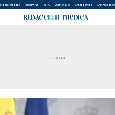
IA para médicos
Hantavirus
RETA
Examen MIR
Grado Familia
Erasmus sanit