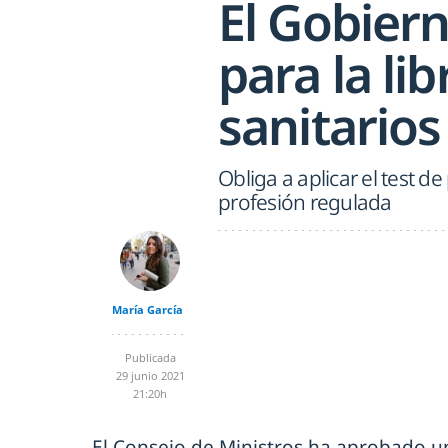
El Gobiern
para la lib
sanitario
Obliga a aplicar el test 
profesión regulada
María García
Publicada
29 junio 2021
21:20h
El Consejo de Ministros ha aprobado 