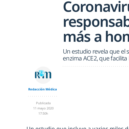
Coronaviru
responsab
más a ho
Un estudio revela que el 
enzima ACE2, que facilita 
Redacción Médica
Publicada
11 mayo 2020
17:50h
Un estudio que incluye a varios miles 