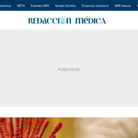
tavirus
RETA
Examen MIR
Grado Familia
Erasmus sanitario
MIR Suecia